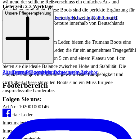
während der seitliche Reißverschluss ein einfaches An- und
Lieferzeit: 2-3 Werktage
Ausziehen ermöglicht. Diese Boots sind die perfekte Ergänzung für
Unsere Pflegeempfehlung
Keine Versandkosten:
kostenfrei lieferbar ab 79,95 € in DE
jedes modische Outfit und bieten gleichzeitig Komfort und
Einfache und Kostenlose Retoure innerhalb von Deutschlands
Haltbarkeit.
Gefertigt aus hochwertigem Leder, bieten die Trumans Boots eine
luxuriöse Innensohle aus Leder, die für ein angenehmes Tragegefühl
sorgt. Mit einem Absatz von 5 cm und einem Plateau von 4 cm
bieten sie die ideale Balance zwischen Höhe und Stabilität. Die
Zu unseren Pflegemitteln und weiterem Zubehör
Alle Trumans Boots
Mehr Boots in schwarz
strapazierfähige Gummisohle gewährleistet Langlebigkeit und
Griffigkeit. Diese stilvollen Boots sind ein Muss für jede
Footerbereich
anspruchsvolle Garderobe.
Folgen Sie uns:
Art.Nr.: 102001000146
Material: Leder
Innenmaterial: Leder
Innensohle: Leder
Sohle: Gummisohle