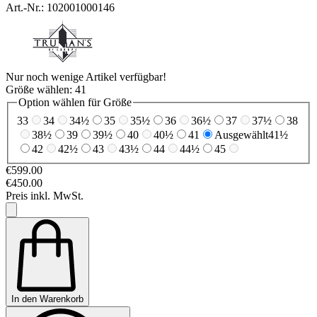
Art.-Nr.: 102001000146
Nur noch wenige Artikel verfügbar!
Größe wählen:
41
Option wählen für Größe
33
34
34½
35
35½
36
36½
37
37½
38
38½
39
39½
40
40½
41
Ausgewählt
41½
42
42½
43
43½
44
44½
45
€599.00
€450.00
Preis inkl. MwSt.
In den Warenkorb