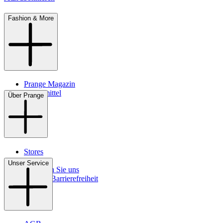
Fashion & More
Prange Magazin
Pflegemittel
Über Prange
Stores
Kontakt
Unser Service
So finden Sie uns
Digitale Barrierefreiheit