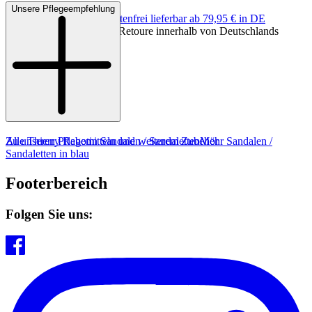
Unsere Pflegeempfehlung
Keine Versandkosten:
kostenfrei lieferbar ab 79,95 € in DE
Einfache und Kostenlose Retoure innerhalb von Deutschlands
Zu unseren Pflegemitteln und weiterem Zubehör
Alle Thierry Rabotin Sandalen / Sandaletten
Mehr Sandalen /
Sandaletten in blau
Footerbereich
Folgen Sie uns: