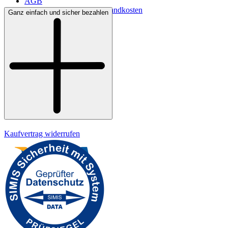
AGB
Lieferbedingungen & Versandkosten
Ganz einfach und sicher bezahlen
Bezahlung
Widerrufsrecht
Datenschutz
Impressum
Kaufvertrag widerrufen