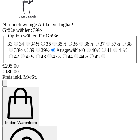
Nur noch wenige Artikel verfügbar!
Größe wählen:
39½
Option wählen für Größe
33
34
34½
35
35½
36
36½
37
37½
38
38½
39
39½
Ausgewählt
40
40½
41
41½
42
42½
43
43½
44
44½
45
€295.00
€180.00
Preis inkl. MwSt.
In den Warenkorb