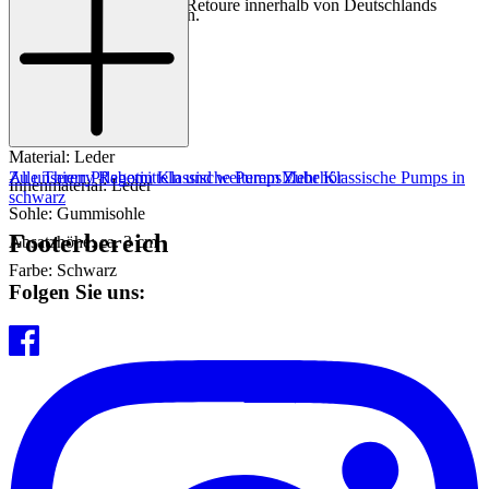
Einfache und Kostenlose Retoure innerhalb von Deutschlands
Rabotin Slipper für Damen.
Art.Nr.: 125002368404
Material: Leder
Zu unseren Pflegemitteln und weiterem Zubehör
Alle Thierry Rabotin Klassische Pumps
Mehr Klassische Pumps in
Innenmaterial: Leder
schwarz
Sohle: Gummisohle
Footerbereich
Absatzhöhe: ca. 3 cm
Farbe: Schwarz
Folgen Sie uns: