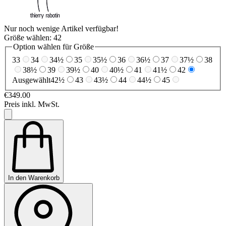
Nur noch wenige Artikel verfügbar!
Größe wählen:
42
Option wählen für Größe
33
34
34½
35
35½
36
36½
37
37½
38
38½
39
39½
40
40½
41
41½
42
Ausgewählt
42½
43
43½
44
44½
45
€349.00
Preis inkl. MwSt.
In den Warenkorb