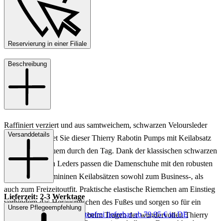
Reservierung in einer Filiale
Beschreibung
Raffiniert verziert und aus samtweichem, schwarzen Veloursleder
Versanddetails
gefertigt begleitet Sie dieser Thierry Rabotin Pumps mit Keilabsatz
stilvoll und bequem durch den Tag. Dank der klassischen schwarzen
Farbe des feinen Leders passen die Damenschuhe mit den robusten
und zugleich femininen Keilabsätzen sowohl zum Business-, als
auch zum Freizeitoutfit. Praktische elastische Riemchen am Einstieg
Lieferzeit: 2-3 Werktage
verhindern das Herausrutschen des Fußes und sorgen so für ein
Unsere Pflegeempfehlung
Keine Versandkosten:
kostenfrei lieferbar ab 79,95 € in DE
besonders sicheres Gefühl beim Tragen der wundervollen Thierry