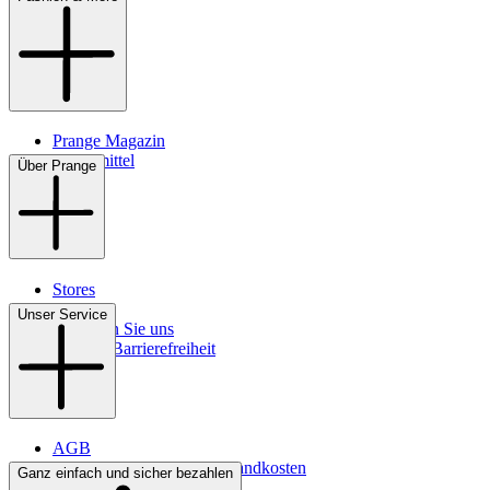
Prange Magazin
Pflegemittel
Über Prange
Stores
Kontakt
Unser Service
So finden Sie uns
Digitale Barrierefreiheit
AGB
Lieferbedingungen & Versandkosten
Ganz einfach und sicher bezahlen
Bezahlung