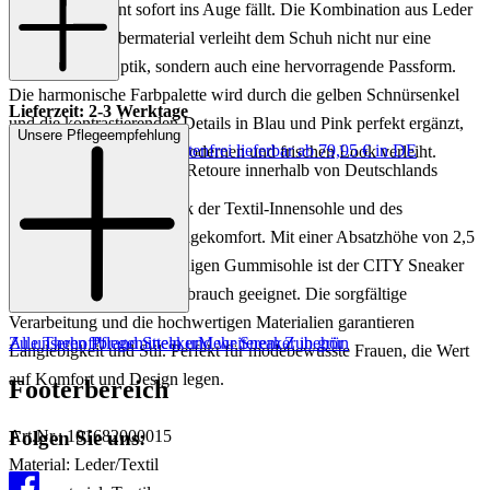
in Grün und Bunt sofort ins Auge fällt. Die Kombination aus Leder
und Textil im Obermaterial verleiht dem Schuh nicht nur eine
ansprechende Optik, sondern auch eine hervorragende Passform.
Die harmonische Farbpalette wird durch die gelben Schnürsenkel
Lieferzeit: 2-3 Werktage
und die kontrastierenden Details in Blau und Pink perfekt ergänzt,
Unsere Pflegeempfehlung
Keine Versandkosten:
kostenfrei lieferbar ab 79,95 € in DE
was dem Sneaker einen modernen und frischen Look verleiht.
Einfache und Kostenlose Retoure innerhalb von Deutschlands
Dieser Sneaker bietet dank der Textil-Innensohle und des
Textilfutters optimalen Tragekomfort. Mit einer Absatzhöhe von 2,5
cm und einer strapazierfähigen Gummisohle ist der CITY Sneaker
ideal für den täglichen Gebrauch geeignet. Die sorgfältige
Verarbeitung und die hochwertigen Materialien garantieren
Zu unseren Pflegemitteln und weiterem Zubehör
Alle Thehoffbrand Sneaker
Mehr Sneaker in grün
Langlebigkeit und Stil. Perfekt für modebewusste Frauen, die Wert
auf Komfort und Design legen.
Footerbereich
Folgen Sie uns:
Art.Nr.: 101682000015
Material: Leder/Textil