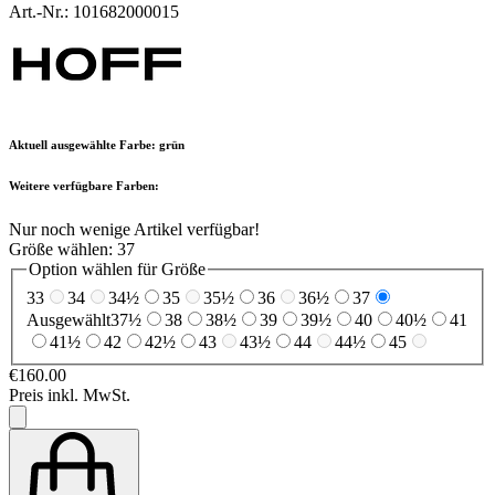
Art.-Nr.: 101682000015
Aktuell ausgewählte Farbe:
grün
Weitere verfügbare Farben:
Nur noch wenige Artikel verfügbar!
Größe wählen:
37
Option wählen für Größe
33
34
34½
35
35½
36
36½
37
Ausgewählt
37½
38
38½
39
39½
40
40½
41
41½
42
42½
43
43½
44
44½
45
€160.00
Preis inkl. MwSt.