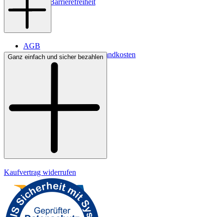
Digitale Barrierefreiheit
AGB
Lieferbedingungen & Versandkosten
Ganz einfach und sicher bezahlen
Bezahlung
Widerrufsrecht
Datenschutz
Impressum
Kaufvertrag widerrufen