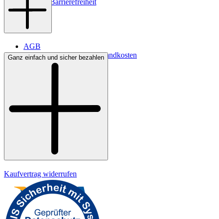
Digitale Barrierefreiheit
AGB
Lieferbedingungen & Versandkosten
Ganz einfach und sicher bezahlen
Bezahlung
Widerrufsrecht
Datenschutz
Impressum
Kaufvertrag widerrufen