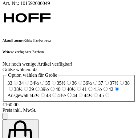
Art.-Nr.: 101592000049
Aktuell ausgewählte Farbe:
rosa
Weitere verfügbare Farben:
Nur noch wenige Artikel verfügbar!
Größe wählen:
42
Option wählen für Größe
33
34
34½
35
35½
36
36½
37
37½
38
38½
39
39½
40
40½
41
41½
42
Ausgewählt
42½
43
43½
44
44½
45
€160.00
Preis inkl. MwSt.