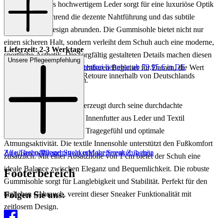
Obermaterial aus hochwertigem Leder sorgt für eine luxuriöse Optik
und Haptik, während die dezente Nahtführung und das subtile
Branding das Design abrunden. Die Gummisohle bietet nicht nur
einen sicheren Halt, sondern verleiht dem Schuh auch eine moderne,
Lieferzeit: 2-3 Werktage
sportliche Ästhetik. Die sorgfältig gestalteten Details machen diesen
Unsere Pflegeempfehlung
Keine Versandkosten:
kostenfrei lieferbar ab 79,95 € in DE
Sneaker zu einem unverzichtbaren Begleiter für Damen, die Wert
Einfache und Kostenlose Retoure innerhalb von Deutschlands
auf Stil und Komfort legen.
Der BRIDGE Sneaker überzeugt durch seine durchdachte
Materialkombination. Das Innenfutter aus Leder und Textil
garantiert ein angenehmes Tragegefühl und optimale
Atmungsaktivität. Die textile Innensohle unterstützt den Fußkomfort
Zu unseren Pflegemitteln und weiterem Zubehör
Alle Thehoffbrand Sneaker
Mehr Sneaker in rosa
zusätzlich. Mit einer Absatzhöhe von 1 cm bietet der Schuh eine
ideale Balance zwischen Eleganz und Bequemlichkeit. Die robuste
Footerbereich
Gummisohle sorgt für Langlebigkeit und Stabilität. Perfekt für den
Folgen Sie uns:
täglichen Gebrauch, vereint dieser Sneaker Funktionalität mit
zeitlosem Design.