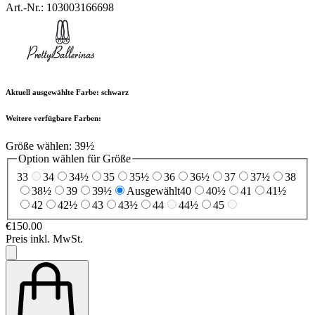
Art.-Nr.: 103003166698
Aktuell ausgewählte Farbe:
schwarz
Weitere verfügbare Farben:
Größe wählen:
39½
Option wählen für Größe
33
34
34½
35
35½
36
36½
37
37½
38
38½
39
39½
Ausgewählt
40
40½
41
41½
42
42½
43
43½
44
44½
45
€150.00
Preis inkl. MwSt.