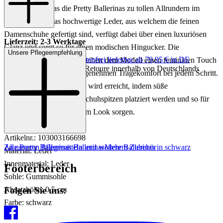
kombinieren, was die Pretty Ballerinas zu tollen Allrundern im
Alltag macht. Das hochwertige Leder, aus welchem die feinen
Damenschuhe gefertigt sind, verfügt dabei über einen luxuriösen
Lieferzeit: 2-3 Werktage
Glanz und sorgt so für einen modischen Hingucker. Die
Unsere Pflegeempfehlung
Keine Versandkosten:
kostenfrei lieferbar ab 79,95 € in DE
abgerundeten Spitzen verleihen dem Modell einen femininen Touch
Einfache und Kostenlose Retoure innerhalb von Deutschlands
und bieten dabei einen angenehmen Tragekomfort bei jedem Schritt.
Eine gewisse Verspieltheit wird erreicht, indem süße
Kordelschleifen auf den Schuhspitzen platziert werden und so für
das gewisse Etwas in Ihrem Look sorgen.
Artikelnr.: 103003166698
Zu unseren Pflegemitteln und weiterem Zubehör
Alle Pretty Ballerinas Ballerinas
Mehr Ballerinas in schwarz
Material: Leder
Innenmaterial: Leder
Footerbereich
Sohle: Gummisohle
Folgen Sie uns:
Absatzhöhe: 0,5 cm
Farbe: schwarz