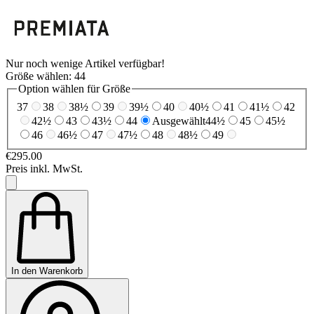
Nur noch wenige Artikel verfügbar!
Größe wählen:
44
Option wählen für Größe
37
38
38½
39
39½
40
40½
41
41½
42
42½
43
43½
44
Ausgewählt
44½
45
45½
46
46½
47
47½
48
48½
49
€295.00
Preis inkl. MwSt.
In den Warenkorb