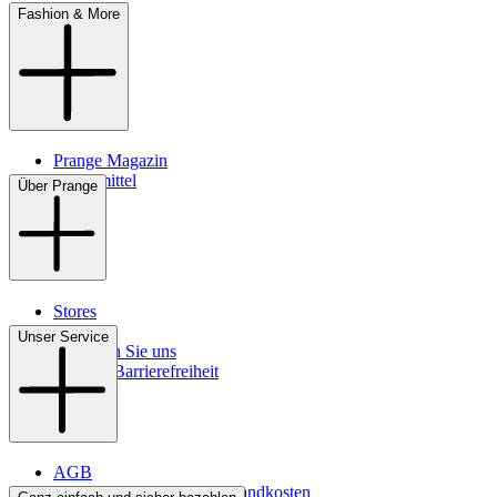
Fashion & More
Prange Magazin
Pflegemittel
Über Prange
Stores
Kontakt
Unser Service
So finden Sie uns
Digitale Barrierefreiheit
AGB
Lieferbedingungen & Versandkosten