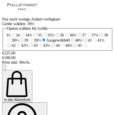
Nur noch wenige Artikel verfügbar!
Größe wählen:
39½
Option wählen für Größe
33
34
34½
35
35½
36
36½
37
37½
38
38½
39
39½
Ausgewählt
40
40½
41
41½
42
42½
43
43½
44
44½
45
€225.00
€180.00
Preis inkl. MwSt.
In den Warenkorb