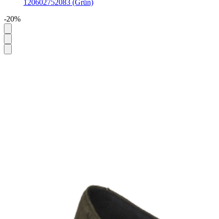
120602752083 (Grün)
-20%