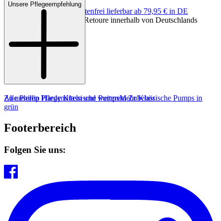
Unsere Pflegeempfehlung
Keine Versandkosten:
kostenfrei lieferbar ab 79,95 € in DE
Einfache und Kostenlose Retoure innerhalb von Deutschlands
Zu unseren Pflegemitteln und weiterem Zubehör
Alle Phillip Hardy Klassische Pumps
Mehr Klassische Pumps in
grün
Footerbereich
Folgen Sie uns: