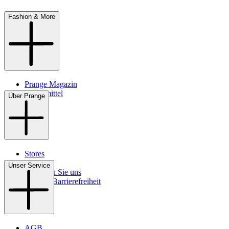
Fashion & More
Prange Magazin
Pflegemittel
Über Prange
Stores
Kontakt
Unser Service
So finden Sie uns
Digitale Barrierefreiheit
AGB