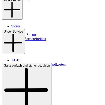
Stores
Kontakt
Unser Service
So finden Sie uns
Digitale Barrierefreiheit
AGB
Lieferbedingungen & Versandkosten
Ganz einfach und sicher bezahlen
Bezahlung
Widerrufsrecht
Datenschutz
Impressum