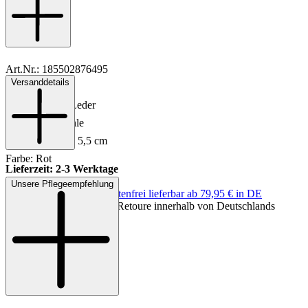
Art.Nr.: 185502876495
Versanddetails
Material: Leder
Innenmaterial: Leder
Sohle: Ledersohle
Absatzhöhe: ca. 5,5 cm
Farbe: Rot
Lieferzeit: 2-3 Werktage
Unsere Pflegeempfehlung
Keine Versandkosten:
kostenfrei lieferbar ab 79,95 € in DE
Einfache und Kostenlose Retoure innerhalb von Deutschlands