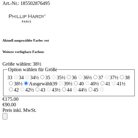
Art.-Nr.: 185502876495
Aktuell ausgewählte Farbe:
rot
Weitere verfügbare Farben:
Größe wählen:
38½
Option wählen für Größe
33
34
34½
35
35½
36
36½
37
37½
38
38½
Ausgewählt
39
39½
40
40½
41
41½
42
42½
43
43½
44
44½
45
€175.00
€90.00
Preis inkl. MwSt.