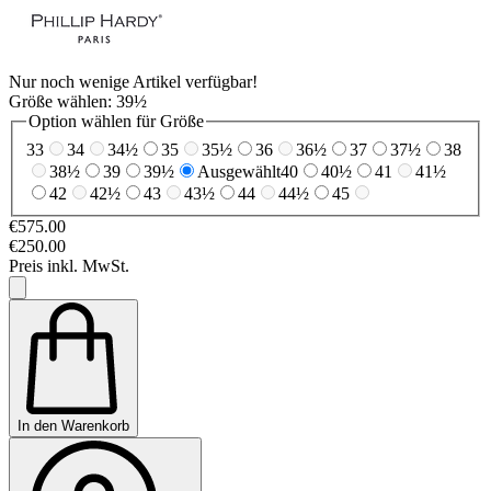
Nur noch wenige Artikel verfügbar!
Größe wählen:
39½
Option wählen für Größe
33
34
34½
35
35½
36
36½
37
37½
38
38½
39
39½
Ausgewählt
40
40½
41
41½
42
42½
43
43½
44
44½
45
€575.00
€250.00
Preis inkl. MwSt.
In den Warenkorb