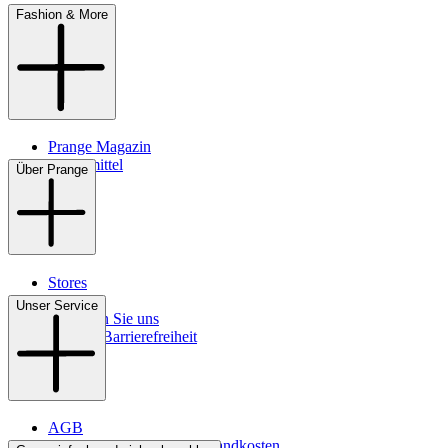
Fashion & More
Prange Magazin
Pflegemittel
Über Prange
Stores
Kontakt
Unser Service
So finden Sie uns
Digitale Barrierefreiheit
AGB
Lieferbedingungen & Versandkosten