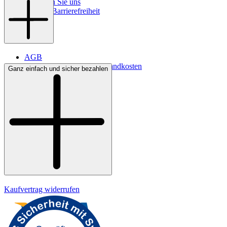
So finden Sie uns
Digitale Barrierefreiheit
AGB
Lieferbedingungen & Versandkosten
Ganz einfach und sicher bezahlen
Bezahlung
Widerrufsrecht
Datenschutz
Impressum
Kaufvertrag widerrufen