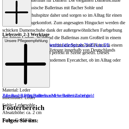
Barritt Leder-Ballerinas für Damen! Die eleganten Damenschuhe
kommen als klassische Ballerinas mit flacher Sohle und
abgerundeter Schuhspitze daher und sorgen so im Alltag für einen
angenehmen Tragekomfort. Zum angesagten Hingucker werden die
schicken Damenschuhe dank der außergewöhnlichen Farbgebung
Lieferzeit: 2-3 Werktage
des feinen Leders. Während die Ballerinas zum Großteil in einem
Unsere Pflegeempfehlung
Keine Versandkosten:
kostenfrei lieferbar ab 79,95 € in DE
frischen Silver erstrahlen, werden die Spitzen und Fersen in einem
Einfache und Kostenlose Retoure innerhalb von Deutschlands
warm schimmernden Gold perfekt in Szene gesetzt. Dieses
Farbspiel sorgt für einen modernen Eyecatcher, ob im Alltag oder
zum festlichen Anlass!
Artikelnr.: 103901692712
Material: Leder
Zu unseren Pflegemitteln und weiterem Zubehör
Alle Paul Barritt Ballerinas
Mehr Ballerinas in gold
Innenfutter: Leder
Sohle: Ledersohle
Footerbereich
Absatzhöhe: ca. 2 cm
Folgen Sie uns:
Farbe: Gold/Silber