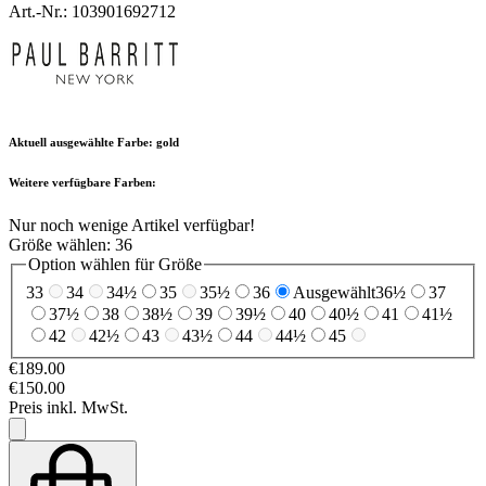
Art.-Nr.: 103901692712
Aktuell ausgewählte Farbe:
gold
Weitere verfügbare Farben:
Nur noch wenige Artikel verfügbar!
Größe wählen:
36
Option wählen für Größe
33
34
34½
35
35½
36
Ausgewählt
36½
37
37½
38
38½
39
39½
40
40½
41
41½
42
42½
43
43½
44
44½
45
€189.00
€150.00
Preis inkl. MwSt.