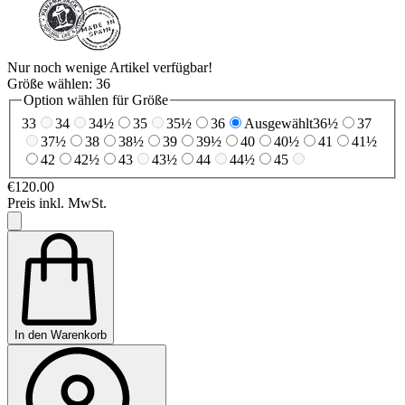
Nur noch wenige Artikel verfügbar!
Größe wählen:
36
Option wählen für Größe
33
34
34½
35
35½
36
Ausgewählt
36½
37
37½
38
38½
39
39½
40
40½
41
41½
42
42½
43
43½
44
44½
45
€120.00
Preis inkl. MwSt.
In den Warenkorb