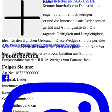
Keine Versandkosten:
kostenfrei lieferbar ab 79,95 € in DE
Accessoire für jede Garderobe.
Einfache und Kostenlose Retoure innerhalb von Deutschlands
Die JULIA Wedges überzeugen durch ihre hochwertigen
Materialien. Das Innenfutter und die Innensohle aus Leder sorgen
für ein angenehmes Tragegefühl und Atmungsaktivität. Die
Gummisohle bietet hervorragende Griffigkeit und Langlebigkeit,
ideal für den täglichen Gebrauch. Diese Wedges sind die perfekte
Zu unseren Pflegemitteln und weiterem Zubehör
Alle Panama Jack Wedges
Mehr Wedges in braun
Wahl für stilbewusste Frauen, die Wert auf Qualität und Komfort
legen. Erleben Sie die perfekte Kombination aus Stil und
Footerbereich
Funktionalität mit den JULIA Wedges von Panama Jack.
Folgen Sie uns:
Art.Nr.: 187222000000
Material: Leder
Innenmaterial: Leder
Innensohle: Leder
Sohle: Gummisohle
Absatzhöhe: ca. 6 cm
Farbe: Hellbraun