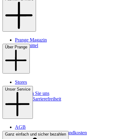
Prange Magazin
Pflegemittel
Über Prange
Stores
Kontakt
Unser Service
So finden Sie uns
Digitale Barrierefreiheit
AGB
Lieferbedingungen & Versandkosten
Ganz einfach und sicher bezahlen
Bezahlung