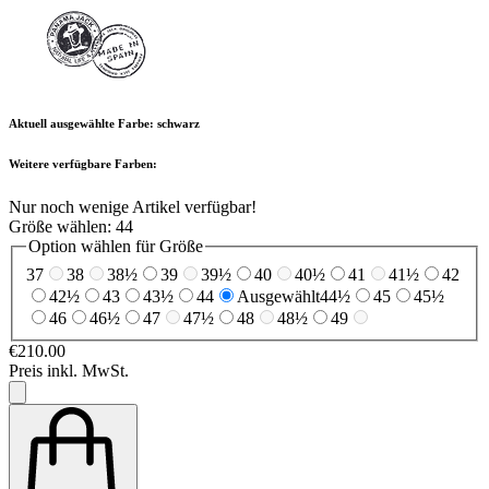
Aktuell ausgewählte Farbe:
schwarz
Weitere verfügbare Farben:
Nur noch wenige Artikel verfügbar!
Größe wählen:
44
Option wählen für Größe
37
38
38½
39
39½
40
40½
41
41½
42
42½
43
43½
44
Ausgewählt
44½
45
45½
46
46½
47
47½
48
48½
49
€210.00
Preis inkl. MwSt.