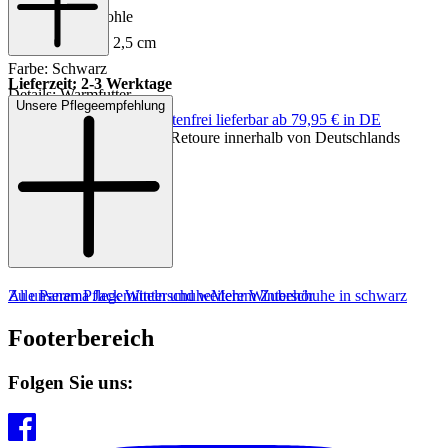
Sohle: Gummisohle
Absatzhöhe: ca. 2,5 cm
Farbe: Schwarz
Lieferzeit: 2-3 Werktage
Details: Warmfutter
Unsere Pflegeempfehlung
Keine Versandkosten:
kostenfrei lieferbar ab 79,95 € in DE
Einfache und Kostenlose Retoure innerhalb von Deutschlands
Zu unseren Pflegemitteln und weiterem Zubehör
Alle Panama Jack Winterschuhe
Mehr Winterschuhe in schwarz
Footerbereich
Folgen Sie uns: