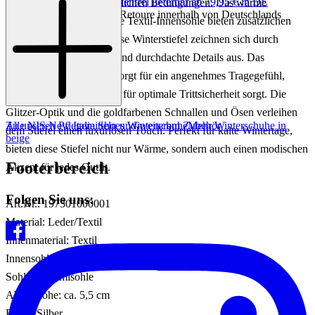
Keine Versandkosten:
kostenfrei lieferbar ab 79,95 € in DE
Komfort, selbst bei winterlichen Bedingungen. Das warme
Einfache und Kostenlose Retoure innerhalb von Deutschlands
Innenfutter und die weiche Textil-Innensohle bieten zusätzlichen
Komfort und Wärme. Diese Winterstiefel zeichnen sich durch
hochwertige Materialien und durchdachte Details aus. Das
Innenmaterial aus Textil sorgt für ein angenehmes Tragegefühl,
während die Gummisohle für optimale Trittsicherheit sorgt. Die
Glitzer-Optik und die goldfarbenen Schnallen und Ösen verleihen
Zu unseren Pflegemitteln und weiterem Zubehör
Alle NIS New Italia Shoes Winterschuhe
Mehr Winterschuhe in
dem Stiefel einen luxuriösen Touch. Perfekt für kalte Wintertage,
beige
bieten diese Stiefel nicht nur Wärme, sondern auch einen modischen
Footerbereich
Akzent für jedes Outfit.
Folgen Sie uns:
Art.Nr.: 197301000001
Material: Leder/Textil
Innenmaterial: Textil
Innensohle: Textil
Sohle: Gummisohle
Absatzhöhe: ca. 5,5 cm
Farbe: Silber