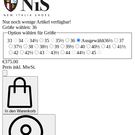
Nur noch wenige Artikel verfügbar!
Größe wählen:
36
Option wählen für Größe
33
34
34½
35
35½
36
Ausgewählt
36½
37
37½
38
38½
39
39½
40
40½
41
41½
42
42½
43
43½
44
44½
45
€375.00
Preis inkl. MwSt.
In den Warenkorb