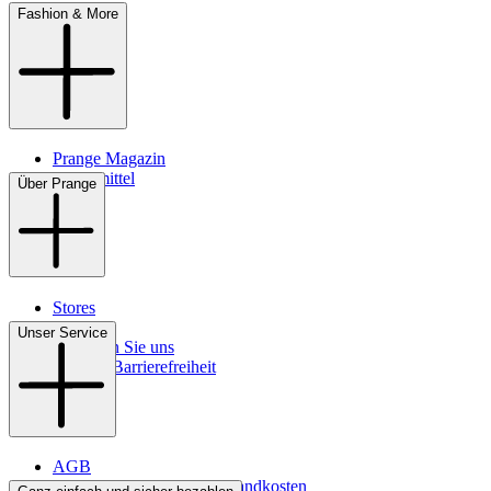
Fashion & More
Prange Magazin
Pflegemittel
Über Prange
Stores
Kontakt
Unser Service
So finden Sie uns
Digitale Barrierefreiheit
AGB
Lieferbedingungen & Versandkosten