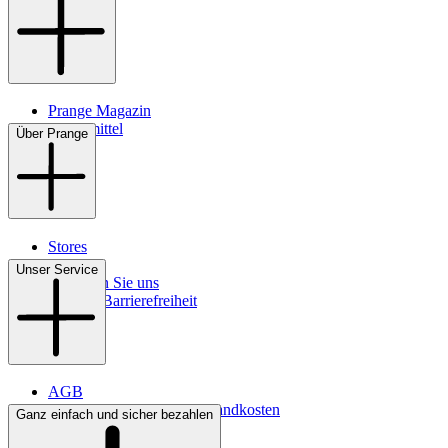
Prange Magazin
Pflegemittel
Über Prange
Stores
Kontakt
Unser Service
So finden Sie uns
Digitale Barrierefreiheit
AGB
Lieferbedingungen & Versandkosten
Ganz einfach und sicher bezahlen
Bezahlung
Widerrufsrecht