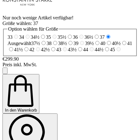
Nur noch wenige Artikel verfügbar!
Größe wählen:
37
Option wählen für Größe
33
34
34½
35
35½
36
36½
37
Ausgewählt
37½
38
38½
39
39½
40
40½
41
41½
42
42½
43
43½
44
44½
45
€299.90
Preis inkl. MwSt.
In den Warenkorb