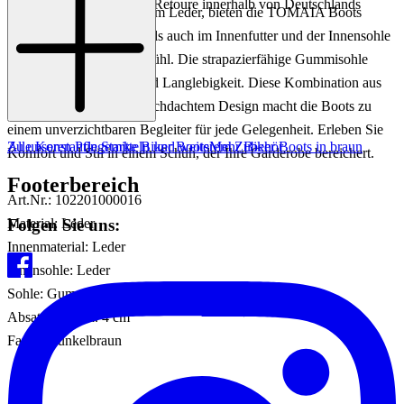
Einfache und Kostenlose Retoure innerhalb von Deutschlands
Gefertigt aus hochwertigem Leder, bieten die TOMAIA Boots
sowohl im Obermaterial als auch im Innenfutter und der Innensohle
ein angenehmes Tragegefühl. Die strapazierfähige Gummisohle
sorgt für sicheren Halt und Langlebigkeit. Diese Kombination aus
edlen Materialien und durchdachtem Design macht die Boots zu
einem unverzichtbaren Begleiter für jede Gelegenheit. Erleben Sie
Zu unseren Pflegemitteln und weiterem Zubehör
Alle Konstantin Starke Biker Boots
Mehr Biker Boots in braun
Komfort und Stil in einem Schuh, der Ihre Garderobe bereichert.
Footerbereich
Art.Nr.: 102201000016
Folgen Sie uns:
Material: Leder
Innenmaterial: Leder
Innensohle: Leder
Sohle: Gummisohle
Absatzhöhe: ca. 4 cm
Farbe: Dunkelbraun