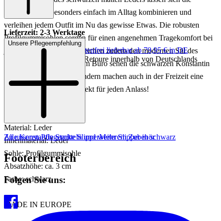
Damenschuhe besonders einfach im Alltag kombinieren und
verleihen jedem Outfit im Nu das gewisse Etwas. Die robusten
Lieferzeit: 2-3 Werktage
Profilgummisohlen sorgen für einen angenehmen Tragekomfort bei
Unsere Pflegeempfehlung
Keine Versandkosten:
kostenfrei lieferbar ab 79,95 € in DE
jedem Schritt und unterstreichen zudem den modernen Stil des
Einfache und Kostenlose Retoure innerhalb von Deutschlands
Modells. Doch nicht nur im Büro sehen die schwarzen Konstantin
Starke Slipper gut aus, sondern machen auch in der Freizeit eine
klasse Figur - einfach perfekt für jeden Anlass!
Artikelnr.: 100001947908
Material: Leder
Zu unseren Pflegemitteln und weiterem Zubehör
Alle Konstantin Starke Slipper
Mehr Slipper in schwarz
Innenmaterial: Leder
Sohle: Profilgummisohle
Footerbereich
Absatzhöhe: ca. 3 cm
Folgen Sie uns:
Farbe: schwarz
MADE IN EUROPE