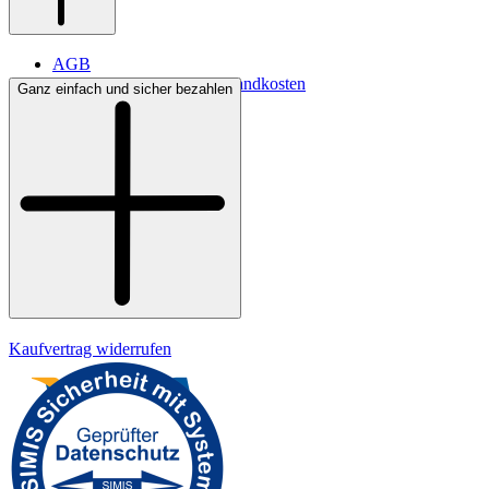
AGB
Lieferbedingungen & Versandkosten
Ganz einfach und sicher bezahlen
Bezahlung
Widerrufsrecht
Datenschutz
Impressum
Kaufvertrag widerrufen