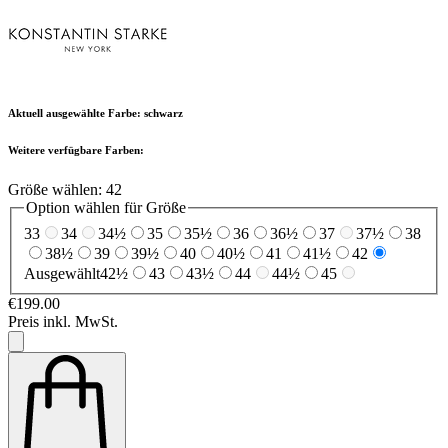
Aktuell ausgewählte Farbe:
schwarz
Weitere verfügbare Farben:
Größe wählen:
42
Option wählen für Größe
33
34
34½
35
35½
36
36½
37
37½
38
38½
39
39½
40
40½
41
41½
42
Ausgewählt
42½
43
43½
44
44½
45
€199.00
Preis inkl. MwSt.