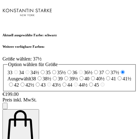
Aktuell ausgewählte Farbe:
schwarz
Weitere verfügbare Farben:
Größe wählen:
37½
Option wählen für Größe
33
34
34½
35
35½
36
36½
37
37½
Ausgewählt
38
38½
39
39½
40
40½
41
41½
42
42½
43
43½
44
44½
45
€199.00
Preis inkl. MwSt.