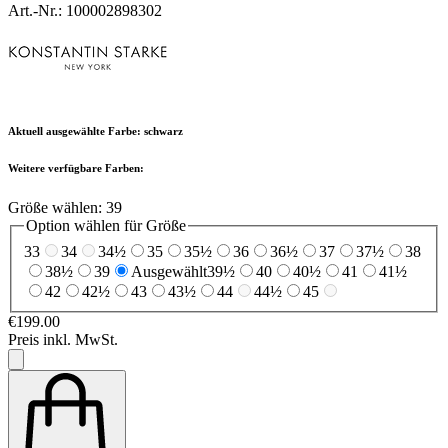
Art.-Nr.: 100002898302
Aktuell ausgewählte Farbe:
schwarz
Weitere verfügbare Farben:
Größe wählen:
39
Option wählen für Größe
33
34
34½
35
35½
36
36½
37
37½
38
38½
39
Ausgewählt
39½
40
40½
41
41½
42
42½
43
43½
44
44½
45
€199.00
Preis inkl. MwSt.