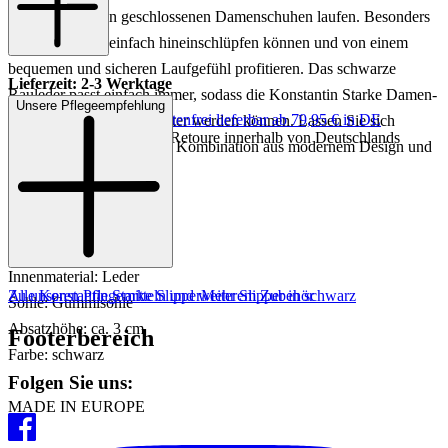
als würden Sie in geschlossenen Damenschuhen laufen. Besonders
toll ist, dass Sie einfach hineinschlüpfen können und von einem
bequemen und sicheren Laufgefühl profitieren. Das schwarze
Lieferzeit: 2-3 Werktage
Rauleder passt einfach immer, sodass die Konstantin Starke Damen-
Unsere Pflegeempfehlung
Keine Versandkosten:
kostenfrei lieferbar ab 79,95 € in DE
Slipper zum treuen Begleiter werden können. Lassen Sie sich
Einfache und Kostenlose Retoure innerhalb von Deutschlands
überzeugen von der tollen Kombination aus modernem Design und
angenehmen Komfort!
Artikelnr.: 100002898302
Material: Leder
Innenmaterial: Leder
Zu unseren Pflegemitteln und weiterem Zubehör
Alle Konstantin Starke Slipper
Mehr Slipper in schwarz
Sohle: Gummisohle
Absatzhöhe: ca. 3 cm
Footerbereich
Farbe: schwarz
Folgen Sie uns:
MADE IN EUROPE