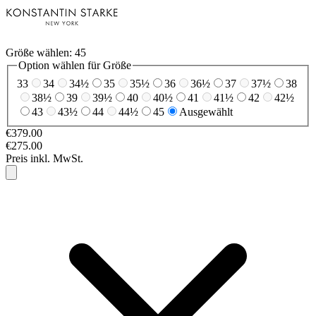
Größe wählen:
45
Option wählen für Größe
33
34
34½
35
35½
36
36½
37
37½
38
38½
39
39½
40
40½
41
41½
42
42½
43
43½
44
44½
45
Ausgewählt
€379.00
€275.00
Preis inkl. MwSt.