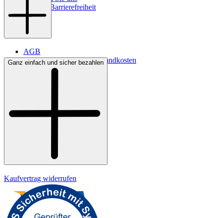
Digitale Barrierefreiheit
AGB
Lieferbedingungen & Versandkosten
Ganz einfach und sicher bezahlen
Bezahlung
Widerrufsrecht
Datenschutz
Impressum
Kaufvertrag widerrufen