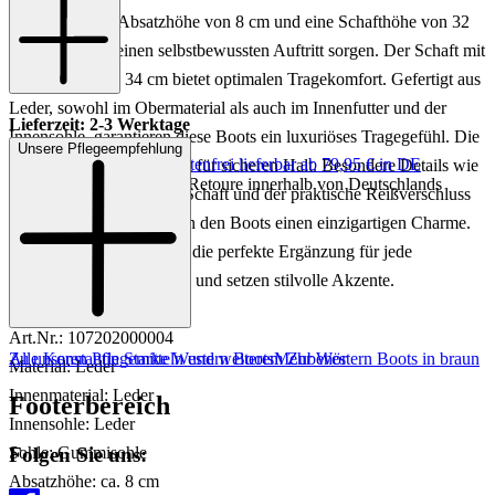
sich durch eine Absatzhöhe von 8 cm und eine Schafthöhe von 32
cm aus, die für einen selbstbewussten Auftritt sorgen. Der Schaft mit
einer Breite von 34 cm bietet optimalen Tragekomfort. Gefertigt aus
Leder, sowohl im Obermaterial als auch im Innenfutter und der
Lieferzeit: 2-3 Werktage
Innensohle, garantieren diese Boots ein luxuriöses Tragegefühl. Die
Unsere Pflegeempfehlung
Keine Versandkosten:
kostenfrei lieferbar ab 79,95 € in DE
robuste Gummisohle sorgt für sicheren Halt. Besondere Details wie
Einfache und Kostenlose Retoure innerhalb von Deutschlands
die Nietenverzierung am Schaft und der praktische Reißverschluss
an der Innenseite verleihen den Boots einen einzigartigen Charme.
Diese Western Boots sind die perfekte Ergänzung für jede
anspruchsvolle Garderobe und setzen stilvolle Akzente.
Art.Nr.: 107202000004
Zu unseren Pflegemitteln und weiterem Zubehör
Alle Konstantin Starke Western Boots
Mehr Western Boots in braun
Material: Leder
Innenmaterial: Leder
Footerbereich
Innensohle: Leder
Folgen Sie uns:
Sohle: Gummisohle
Absatzhöhe: ca. 8 cm