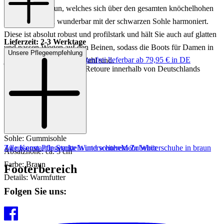
Rauleder in Braun, welches sich über den gesamten knöchelhohen
Schaft zieht und wunderbar mit der schwarzen Sohle harmoniert.
Diese ist absolut robust und profilstark und hält Sie auch auf glatten
Lieferzeit: 2-3 Werktage
und nassen Wegen auf den Beinen, sodass die Boots für Damen in
Unsere Pflegeempfehlung
Keine Versandkosten:
kostenfrei lieferbar ab 79,95 € in DE
jeder Hinsicht eine tolle Wahl sind.
Einfache und Kostenlose Retoure innerhalb von Deutschlands
Art.Nr.: 192202970979
Material: Leder
Innenmaterial: Lammfell
Innensohle: Lammfell
Sohle: Gummisohle
Zu unseren Pflegemitteln und weiterem Zubehör
Alle Konstantin Starke Winterschuhe
Mehr Winterschuhe in braun
Absatzhöhe: ca. 3 cm
Farbe: Braun
Footerbereich
Details: Warmfutter
Folgen Sie uns: