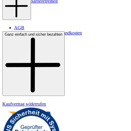
Digitale Barrierefreiheit
AGB
Lieferbedingungen & Versandkosten
Ganz einfach und sicher bezahlen
Bezahlung
Widerrufsrecht
Datenschutz
Impressum
Kaufvertrag widerrufen