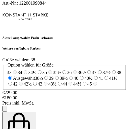
Art.-Nr.: 122001990844
Aktuell ausgewählte Farbe:
schwarz
Weitere verfügbare Farben:
Größe wählen:
38
Option wählen für Größe
33
34
34½
35
35½
36
36½
37
37½
38
Ausgewählt
38½
39
39½
40
40½
41
41½
42
42½
43
43½
44
44½
45
€229.00
€180.00
Preis inkl. MwSt.