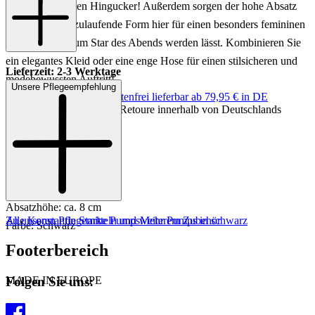
Starke zum echten Hingucker! Außerdem sorgen der hohe Absatz
sowie die spitz zulaufende Form hier für einen besonders femininen
Look, der Sie zum Star des Abends werden lässt. Kombinieren Sie
ein elegantes Kleid oder eine enge Hose für einen stilsicheren und
Lieferzeit: 2-3 Werktage
modebewussten Auftritt!
Unsere Pflegeempfehlung
Keine Versandkosten:
kostenfrei lieferbar ab 79,95 € in DE
Einfache und Kostenlose Retoure innerhalb von Deutschlands
Art.Nr.: 122001990844
Material: Leder
Innenmaterial: Leder
Innensohle: Leder
Sohle: Gummisohle
Absatzhöhe: ca. 8 cm
Zu unseren Pflegemitteln und weiterem Zubehör
Alle Konstantin Starke Pumps
Mehr Pumps in schwarz
Farbe: Schwarz
Footerbereich
Folgen Sie uns:
MADE IN EUROPE