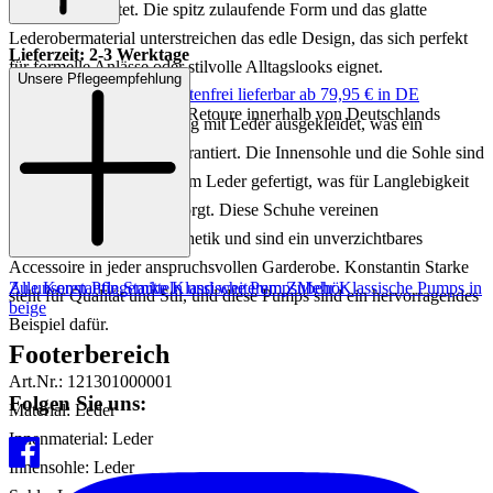
als auch Stil bietet. Die spitz zulaufende Form und das glatte
Lederobermaterial unterstreichen das edle Design, das sich perfekt
Lieferzeit: 2-3 Werktage
für formelle Anlässe oder stilvolle Alltagslooks eignet.
Unsere Pflegeempfehlung
Keine Versandkosten:
kostenfrei lieferbar ab 79,95 € in DE
Einfache und Kostenlose Retoure innerhalb von Deutschlands
Die Pumps sind vollständig mit Leder ausgekleidet, was ein
luxuriöses Tragegefühl garantiert. Die Innensohle und die Sohle sind
ebenfalls aus hochwertigem Leder gefertigt, was für Langlebigkeit
und optimalen Komfort sorgt. Diese Schuhe vereinen
Handwerkskunst und Ästhetik und sind ein unverzichtbares
Accessoire in jeder anspruchsvollen Garderobe. Konstantin Starke
Zu unseren Pflegemitteln und weiterem Zubehör
Alle Konstantin Starke Klassische Pumps
Mehr Klassische Pumps in
steht für Qualität und Stil, und diese Pumps sind ein hervorragendes
beige
Beispiel dafür.
Footerbereich
Art.Nr.: 121301000001
Folgen Sie uns:
Material: Leder
Innenmaterial: Leder
Innensohle: Leder