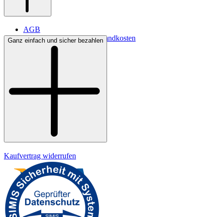
AGB
Lieferbedingungen & Versandkosten
Ganz einfach und sicher bezahlen
Bezahlung
Widerrufsrecht
Datenschutz
Impressum
Kaufvertrag widerrufen