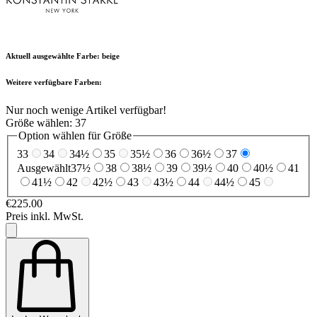
Aktuell ausgewählte Farbe:
beige
Weitere verfügbare Farben:
Nur noch wenige Artikel verfügbar!
Größe wählen:
37
Option wählen für Größe
33
34
34½
35
35½
36
36½
37
Ausgewählt
37½
38
38½
39
39½
40
40½
41
41½
42
42½
43
43½
44
44½
45
€225.00
Preis inkl. MwSt.