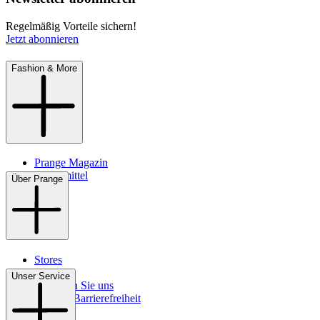
Regelmäßig Vorteile sichern!
Jetzt abonnieren
Fashion & More
Prange Magazin
Pflegemittel
Über Prange
Stores
Kontakt
Unser Service
So finden Sie uns
Digitale Barrierefreiheit