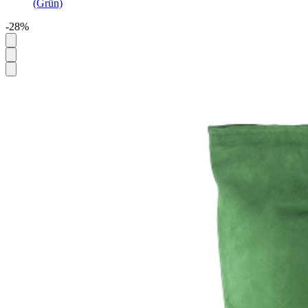
(Grün)
-28%