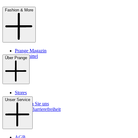
Fashion & More
Prange Magazin
Pflegemittel
Über Prange
Stores
Kontakt
Unser Service
So finden Sie uns
Digitale Barrierefreiheit
AGB