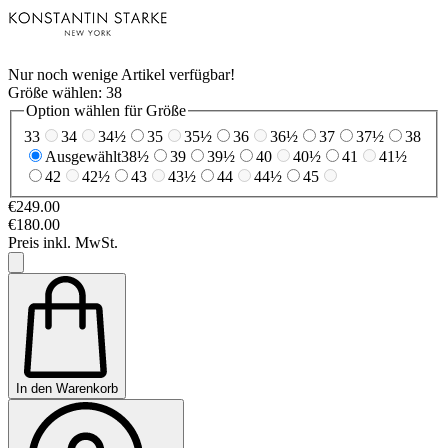
Nur noch wenige Artikel verfügbar!
Größe wählen:
38
Option wählen für Größe
33
34
34½
35
35½
36
36½
37
37½
38
Ausgewählt
38½
39
39½
40
40½
41
41½
42
42½
43
43½
44
44½
45
€249.00
€180.00
Preis inkl. MwSt.
In den Warenkorb