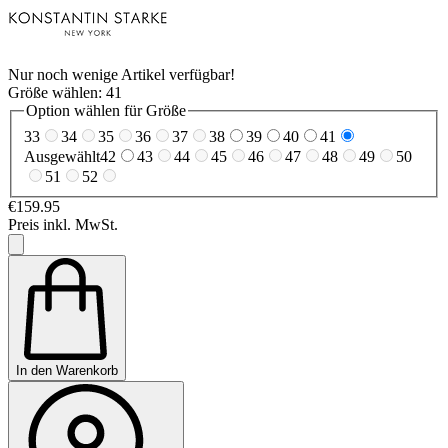
Nur noch wenige Artikel verfügbar!
Größe wählen:
41
Option wählen für Größe
33
34
35
36
37
38
39
40
41
Ausgewählt
42
43
44
45
46
47
48
49
50
51
52
€159.95
Preis inkl. MwSt.
In den Warenkorb