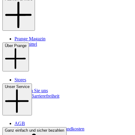
Prange Magazin
Pflegemittel
Über Prange
Stores
Kontakt
Unser Service
So finden Sie uns
Digitale Barrierefreiheit
AGB
Lieferbedingungen & Versandkosten
Ganz einfach und sicher bezahlen
Bezahlung