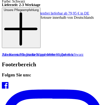
Farbe: Schwarz
Lieferzeit: 2-3 Werktage
Unsere Pflegeempfehlung
Keine Versandkosten:
kostenfrei lieferbar ab 79,95 € in DE
MADE IN EUROPE
Einfache und Kostenlose Retoure innerhalb von Deutschlands
Zu unseren Pflegemitteln und weiterem Zubehör
Alle Konstantin Starke Slipper
Mehr Slipper in schwarz
Footerbereich
Folgen Sie uns: