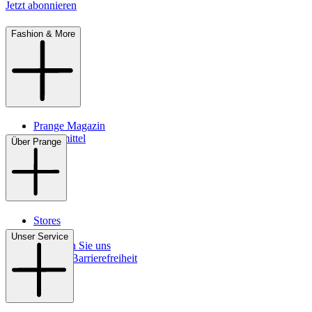
Jetzt abonnieren
Fashion & More
Prange Magazin
Pflegemittel
Über Prange
Stores
Kontakt
Unser Service
So finden Sie uns
Digitale Barrierefreiheit