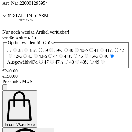
Art.-Nr.: 220001295954
Nur noch wenige Artikel verfügbar!
Größe wählen:
46
Option wählen für Größe
37
38
38½
39
39½
40
40½
41
41½
42
42½
43
43½
44
44½
45
45½
46
Ausgewählt
46½
47
47½
48
48½
49
€240.00
€150.00
Preis inkl. MwSt.
In den Warenkorb