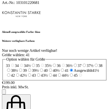
Art.-Nr.: 103101220681
Aktuell ausgewählte Farbe:
blau
Weitere verfügbare Farben:
Nur noch wenige Artikel verfügbar!
Größe wählen:
41
Option wählen für Größe
33
34
34½
35
35½
36
36½
37
37½
38
38½
39
39½
40
40½
41
Ausgewählt
41½
42
42½
43
43½
44
44½
45
€199.00
Preis inkl. MwSt.