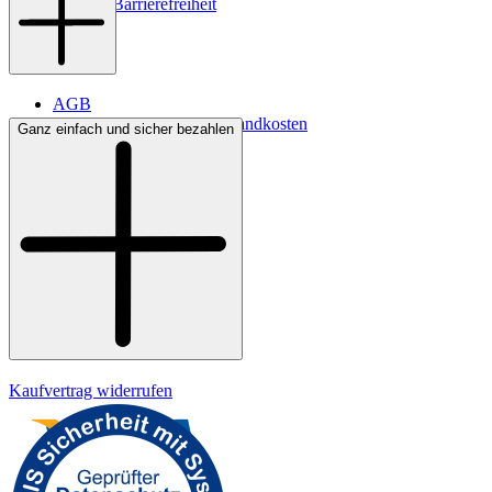
Digitale Barrierefreiheit
AGB
Lieferbedingungen & Versandkosten
Ganz einfach und sicher bezahlen
Bezahlung
Widerrufsrecht
Datenschutz
Impressum
Kaufvertrag widerrufen