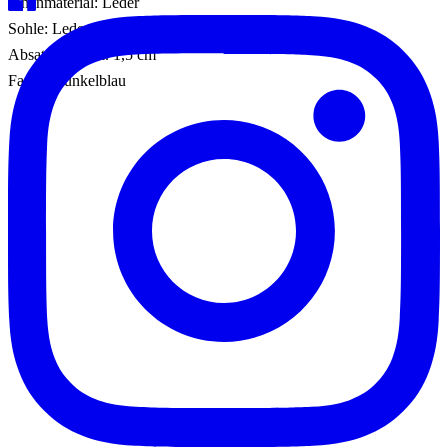
Innenmaterial: Leder
Sohle: Ledersohle
Absatzhöhe: ca. 1,5 cm
Farbe: Dunkelblau