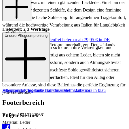
klassischen Schwarz mit einem glänzenden Lackleder-Finish an der
Spitze und einer dezenten Schleife, die dem Design eine feminine
Note verleiht. Die flache Sohle sorgt für angenehmen Tragekomfort,
während die hochwertige Verarbeitung aus Italien für Langlebigkeit
Lieferzeit: 2-3 Werktage
und Stil steht.
Unsere Pflegeempfehlung
Keine Versandkosten:
kostenfrei lieferbar ab 79,95 € in DE
Einfache und Kostenlose Retoure innerhalb von Deutschlands
Unsere Ballerinas zeichnen sich durch ihre Vielseitigkeit und
zeitlose Ästhetik aus. Gefertigt aus echtem Leder, bieten sie nicht
nur eine hervorragende Passform, sondern auch Atmungsaktivität
für den ganzen Tag. Die rutschfeste Sohle gewährleistet sicheren
Halt auf verschiedenen Oberflächen. Ideal für den Alltag oder
besondere Anlässe, sind diese Ballerinas die perfekte Ergänzung für
Zu unseren Pflegemitteln und weiterem Zubehör
Alle Konstantin Starke Ballerinas
Mehr Ballerinas in blau
jede Garderobe.
Footerbereich
Folgen Sie uns:
Art.Nr.: 103101220681
Material: Leder