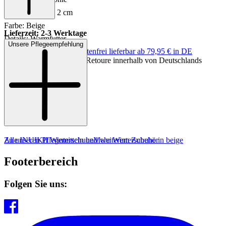
Absatzhöhe: ca. 2 cm
Farbe: Beige
Lieferzeit: 2-3 Werktage
Details: Warmfutter
Unsere Pflegeempfehlung
Keine Versandkosten:
kostenfrei lieferbar ab 79,95 € in DE
Einfache und Kostenlose Retoure innerhalb von Deutschlands
Zu unseren Pflegemitteln und weiterem Zubehör
Alle INUIKII Winterschuhe
Mehr Winterschuhe in beige
Footerbereich
Folgen Sie uns: