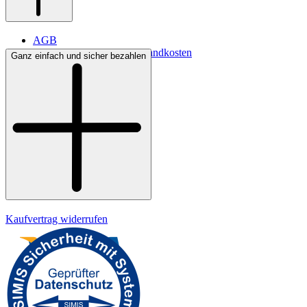
AGB
Lieferbedingungen & Versandkosten
Ganz einfach und sicher bezahlen
Bezahlung
Widerrufsrecht
Datenschutz
Impressum
Kaufvertrag widerrufen