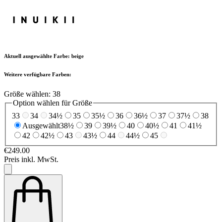
Aktuell ausgewählte Farbe:
beige
Weitere verfügbare Farben:
Größe wählen:
38
Option wählen für Größe
33
34
34½
35
35½
36
36½
37
37½
38
Ausgewählt
38½
39
39½
40
40½
41
41½
42
42½
43
43½
44
44½
45
€249.00
Preis inkl. MwSt.