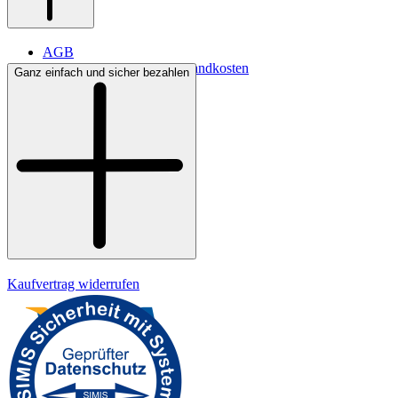
AGB
Lieferbedingungen & Versandkosten
Ganz einfach und sicher bezahlen
Bezahlung
Widerrufsrecht
Datenschutz
Impressum
Kaufvertrag widerrufen