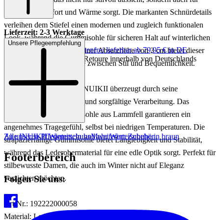
optimalen Komfort und Wärme sorgt. Die markanten Schnürdetails
verleihen dem Stiefel einen modernen und zugleich funktionalen
Lieferzeit: 2-3 Werktage
Look, während die Gummisohle für sicheren Halt auf winterlichen
Unsere Pflegeempfehlung
Keine Versandkosten:
kostenfrei lieferbar ab 79,95 € in DE
Untergründen sorgt. Mit einer Absatzhöhe von 3 cm bietet dieser
Einfache und Kostenlose Retoure innerhalb von Deutschlands
Stiefel eine ideale Balance zwischen Stil und Bequemlichkeit.
Dieser Winterstiefel von INUIKII überzeugt durch seine
hochwertigen Materialien und sorgfältige Verarbeitung. Das
Innenfutter und die Innensohle aus Lammfell garantieren ein
angenehmes Tragegefühl, selbst bei niedrigen Temperaturen. Die
Zu unseren Pflegemitteln und weiterem Zubehör
Alle INUIKII Winterschuhe
Mehr Winterschuhe in braun
strapazierfähige Gummisohle bietet Langlebigkeit und Stabilität,
während das Lederobermaterial für eine edle Optik sorgt. Perfekt für
Footerbereich
stilbewusste Damen, die auch im Winter nicht auf Eleganz
Folgen Sie uns:
verzichten möchten.
Art.Nr.: 192222000058
Material: Leder