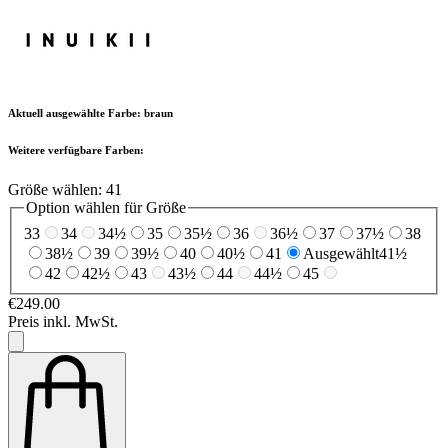
Aktuell ausgewählte Farbe:
braun
Weitere verfügbare Farben:
Größe wählen:
41
Option wählen für Größe
33
34
34½
35
35½
36
36½
37
37½
38
38½
39
39½
40
40½
41
Ausgewählt
41½
42
42½
43
43½
44
44½
45
€249.00
Preis inkl. MwSt.