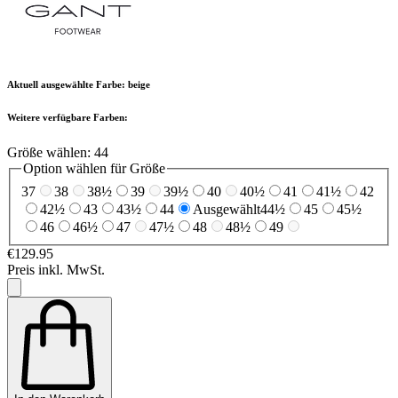
Aktuell ausgewählte Farbe:
beige
Weitere verfügbare Farben:
Größe wählen:
44
Option wählen für Größe
37
38
38½
39
39½
40
40½
41
41½
42
42½
43
43½
44
Ausgewählt
44½
45
45½
46
46½
47
47½
48
48½
49
€129.95
Preis inkl. MwSt.