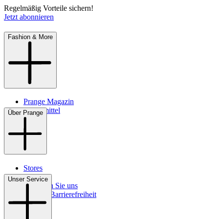
Regelmäßig Vorteile sichern!
Jetzt abonnieren
Fashion & More
Prange Magazin
Pflegemittel
Über Prange
Stores
Kontakt
Unser Service
So finden Sie uns
Digitale Barrierefreiheit