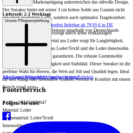
und die dezente Markenprägung unterstreichen das stilvolle Design.
Der Sneaker bietet mit seiner 3 cm hohen Sohle aus Gummi nicht
Lieferzeit: 2-3 Werktage
nur einen modernen Look, sondern auch optimalen Tragekomfort.
Unsere Pflegeempfehlung
Keine Versandkosten:
kostenfrei lieferbar ab 79,95 € in DE
Einfache und Kostenlose Retoure innerhalb von Deutschlands
Der CUZMO Sneaker überzeugt durch seine erstklassigen
Materialien: Das Obermaterial aus Leder sorgt für Langlebigkeit,
während das Innenfutter aus Leder/Textil und die Leder-Innensohle
ein angenehmes Fußklima garantieren. Die robuste Gummisohle
bietet hervorragende Griffigkeit und Stabilität. Dieser Sneaker ist die
perfekte Wahl für Herren, die Wert auf Stil und Qualität legen. Ideal
Zu unseren Pflegemitteln und weiterem Zubehör
Alle Gant Sneaker
Mehr Sneaker in beige
für den Alltag oder besondere Anlässe, vereint er Komfort mit einem
Hauch von Luxus.
Footerbereich
Folgen Sie uns:
Art.Nr.: 244302000047
Material: Leder
Innenmaterial: Leder/Textil
Innensohle: Leder