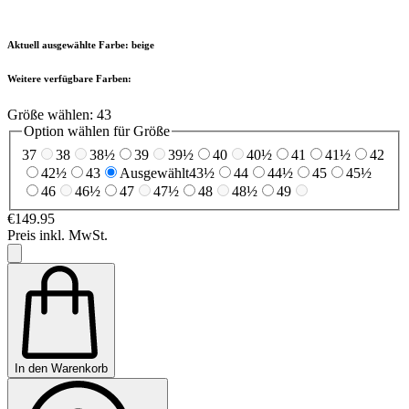
Aktuell ausgewählte Farbe:
beige
Weitere verfügbare Farben:
Größe wählen:
43
Option wählen für Größe
37
38
38½
39
39½
40
40½
41
41½
42
42½
43
Ausgewählt
43½
44
44½
45
45½
46
46½
47
47½
48
48½
49
€149.95
Preis inkl. MwSt.
In den Warenkorb