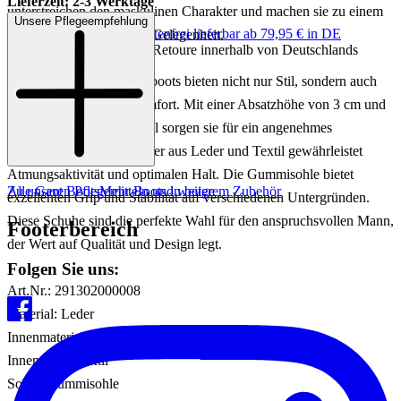
Lieferzeit: 2-3 Werktage
unterstreichen den maskulinen Charakter und machen sie zu einem
Unsere Pflegeempfehlung
Keine Versandkosten:
kostenfrei lieferbar ab 79,95 € in DE
idealen Begleiter für jede Gelegenheit.
Einfache und Kostenlose Retoure innerhalb von Deutschlands
Die BLISTOWN Schnürboots bieten nicht nur Stil, sondern auch
hervorragenden Tragekomfort. Mit einer Absatzhöhe von 3 cm und
einer Innensohle aus Textil sorgen sie für ein angenehmes
Laufgefühl. Das Innenfutter aus Leder und Textil gewährleistet
Atmungsaktivität und optimalen Halt. Die Gummisohle bietet
Zu unseren Pflegemitteln und weiterem Zubehör
Alle Gant Boots
Mehr Boots in beige
exzellenten Grip und Stabilität auf verschiedenen Untergründen.
Diese Schuhe sind die perfekte Wahl für den anspruchsvollen Mann,
Footerbereich
der Wert auf Qualität und Design legt.
Folgen Sie uns:
Art.Nr.: 291302000008
Material: Leder
Innenmaterial: Leder/Textil
Innensohle: Textil
Sohle: Gummisohle