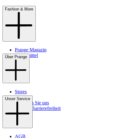
Fashion & More
Prange Magazin
Pflegemittel
Über Prange
Stores
Kontakt
Unser Service
So finden Sie uns
Digitale Barrierefreiheit
AGB