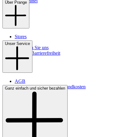
Pflegemittel
Über Prange
Stores
Kontakt
Unser Service
So finden Sie uns
Digitale Barrierefreiheit
AGB
Lieferbedingungen & Versandkosten
Ganz einfach und sicher bezahlen
Bezahlung
Widerrufsrecht
Datenschutz
Impressum