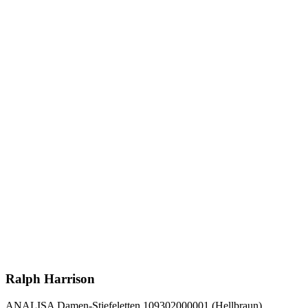
Ralph Harrison
ANALISA Damen-Stiefeletten 109302000001 (Hellbraun)