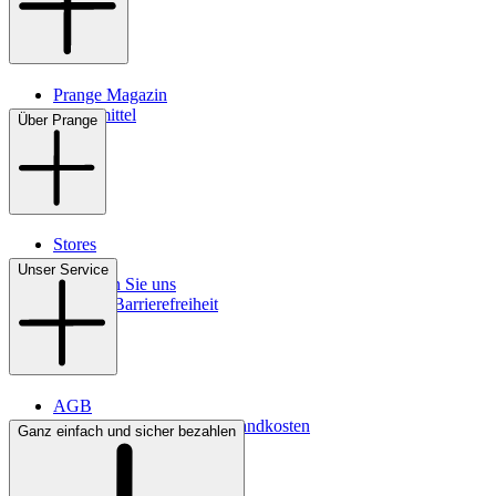
Prange Magazin
Pflegemittel
Über Prange
Stores
Kontakt
Unser Service
So finden Sie uns
Digitale Barrierefreiheit
AGB
Lieferbedingungen & Versandkosten
Ganz einfach und sicher bezahlen
Bezahlung
Widerrufsrecht
Datenschutz