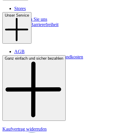
Stores
Kontakt
Unser Service
So finden Sie uns
Digitale Barrierefreiheit
AGB
Lieferbedingungen & Versandkosten
Ganz einfach und sicher bezahlen
Bezahlung
Widerrufsrecht
Datenschutz
Impressum
Kaufvertrag widerrufen