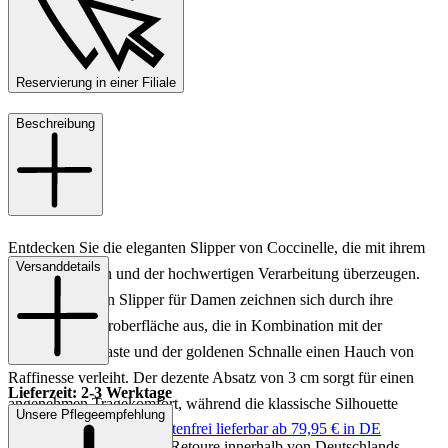
Reservierung in einer Filiale
Beschreibung
Entdecken Sie die eleganten Slipper von Coccinelle, die mit ihrem
Versanddetails
zeitlosen Design und der hochwertigen Verarbeitung überzeugen.
Diese schwarzen Slipper für Damen zeichnen sich durch ihre
glänzende Lederoberfläche aus, die in Kombination mit der
dekorativen Quaste und der goldenen Schnalle einen Hauch von
Raffinesse verleiht. Der dezente Absatz von 3 cm sorgt für einen
Lieferzeit: 2-3 Werktage
angenehmen Tragekomfort, während die klassische Silhouette
Unsere Pflegeempfehlung
Keine Versandkosten:
kostenfrei lieferbar ab 79,95 € in DE
vielseitig kombinierbar ist.
Einfache und Kostenlose Retoure innerhalb von Deutschlands