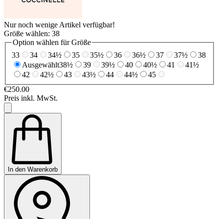
Nur noch wenige Artikel verfügbar!
Größe wählen:
38
Option wählen für Größe
33
34
34½
35
35½
36
36½
37
37½
38
Ausgewählt
38½
39
39½
40
40½
41
41½
42
42½
43
43½
44
44½
45
€250.00
Preis inkl. MwSt.
In den Warenkorb