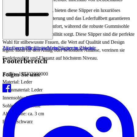
Gefertigt aus edlem Leder, bieten diese Slipper ein luxuriöses
Tragegefühl. Die Lederfütterung und das Lederfußbett garantieren
Atmungsaktivität und Komfort, während die robuste Gummisohle
für Langlebigkeit und Stabilität sorgt. Diese Slipper sind die perfekte
Wahl für stilbewusste Frauen, die Wert auf Qualität und Design
Zu unseren Pflegemitteln und weiterem Zubehör
Alle Coccinelle Slipper
Mehr Slipper in schwarz
legen. Ideal für den Alltag oder besondere Anlässe, vereinen sie
Funktionalität und Eleganz auf höchstem Niveau.
Footerbereich
Folgen Sie uns:
Art.Nr.: 121302000000
Material: Leder
Innenmaterial: Leder
Innensohle: Leder
Sohle: Gummisohle
Absatzhöhe: ca. 3 cm
Farbe: Schwarz