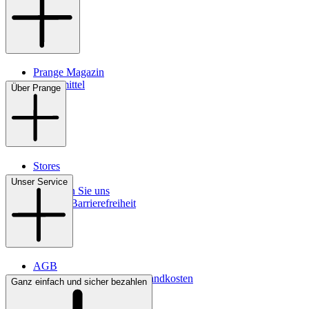
Prange Magazin
Pflegemittel
Über Prange
Stores
Kontakt
Unser Service
So finden Sie uns
Digitale Barrierefreiheit
AGB
Lieferbedingungen & Versandkosten
Ganz einfach und sicher bezahlen
Bezahlung
Widerrufsrecht