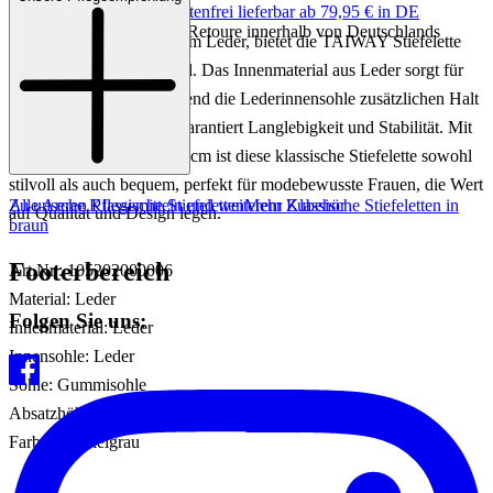
Keine Versandkosten:
kostenfrei lieferbar ab 79,95 € in DE
Einfache und Kostenlose Retoure innerhalb von Deutschlands
Gefertigt aus hochwertigem Leder, bietet die TAIWAY Stiefelette
ein luxuriöses Tragegefühl. Das Innenmaterial aus Leder sorgt für
optimalen Komfort, während die Lederinnensohle zusätzlichen Halt
bietet. Die Gummisohle garantiert Langlebigkeit und Stabilität. Mit
einer Absatzhöhe von 3,5 cm ist diese klassische Stiefelette sowohl
stilvoll als auch bequem, perfekt für modebewusste Frauen, die Wert
Zu unseren Pflegemitteln und weiterem Zubehör
Alle Arche Klassische Stiefeletten
Mehr Klassische Stiefeletten in
auf Qualität und Design legen.
braun
Footerbereich
Art.Nr.: 105202000006
Material: Leder
Folgen Sie uns:
Innenmaterial: Leder
Innensohle: Leder
Sohle: Gummisohle
Absatzhöhe: ca. 3,5 cm
Farbe: Dunkelgrau