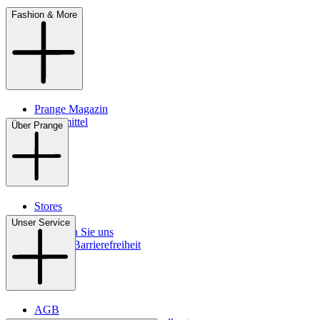
Fashion & More
Prange Magazin
Pflegemittel
Über Prange
Stores
Kontakt
Unser Service
So finden Sie uns
Digitale Barrierefreiheit
AGB