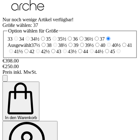
Nur noch wenige Artikel verfügbar!
Größe wählen:
37
Option wählen für Größe
33
34
34½
35
35½
36
36½
37
Ausgewählt
37½
38
38½
39
39½
40
40½
41
41½
42
42½
43
43½
44
44½
45
€398.00
€250.00
Preis inkl. MwSt.
In den Warenkorb