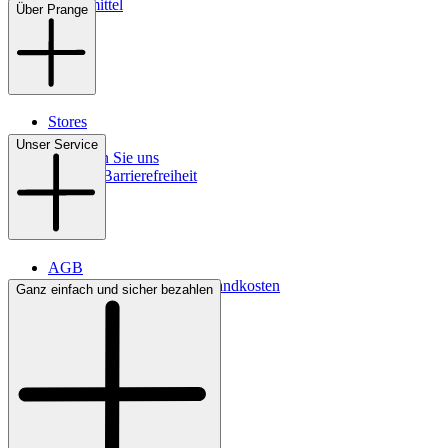
Pflegemittel
Über Prange
Stores
Kontakt
Unser Service
So finden Sie uns
Digitale Barrierefreiheit
AGB
Lieferbedingungen & Versandkosten
Ganz einfach und sicher bezahlen
Bezahlung
Widerrufsrecht
Datenschutz
Impressum