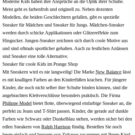
Moderne Kids haben ihre Ansprüche an die Optik ihrer Schuhe.
Meist geht es farbenfroh und originell zu. Neben dezenten
Modellen, die beiden Geschlechtern gefallen, gibt es spezielle
Sneaker für Mädchen und Sneaker für Jungs. Mädchen-Sneaker
werden durch schicke Applikationen oder Glitzereffekte zum
Hingucker. Jungen-Sneaker zeichnen sich durch coole Motive aus
und sind oftmals sportlicher gehalten. Auch zu festlichen Anlässen
sind Sneaker eine tolle Alternative.
Sneaker für coole Kids im Prange Shop
Mit Sneakern wird es nie langweilig! Die Marke
New Balance
lässt
es mit knalligen Farben an den Kinderfüßen krachen. Für jüngere
Kinder, die noch nicht selber ihre Schuhe binden können, sind die
angebrachten Klettverschlüsse besonders praktisch. Die Firma
Philippe Model
bietet flotte, überwiegend einfarbige Sneaker an, die
perfekt zu Jeans und T-Shirt passen. Kinder, die gerade auf dunkle
Farben wie Schwarz oder Dunkelblau stehen, werden sicher bei den
edlen Sneakern von
Ralph Harrison
fündig. Bestellen Sie noch
heute einfach und bequem von Zuhause zusammen mit Ihrem Kind