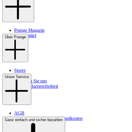
Prange Magazin
Pflegemittel
Über Prange
Stores
Kontakt
Unser Service
So finden Sie uns
Digitale Barrierefreiheit
AGB
Lieferbedingungen & Versandkosten
Ganz einfach und sicher bezahlen
Bezahlung
Widerrufsrecht