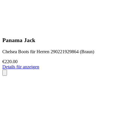
Panama Jack
Chelsea Boots für Herren 290221929864 (Braun)
€220.00
Details für anzeigen