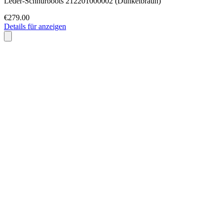
Leder-Schnürboots 212201000002 (Dunkelbraun)
€279.00
Details für anzeigen