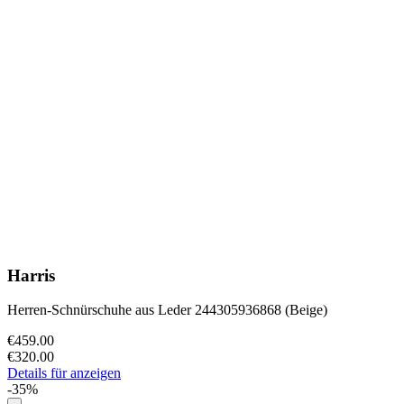
Harris
Herren-Schnürschuhe aus Leder 244305936868 (Beige)
€459.00
€320.00
Details für anzeigen
-35%