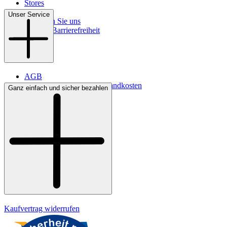
Stores
Kontakt
Unser Service
So finden Sie uns
Digitale Barrierefreiheit
AGB
Lieferbedingungen & Versandkosten
Ganz einfach und sicher bezahlen
Bezahlung
Widerrufsrecht
Datenschutz
Impressum
Kaufvertrag widerrufen