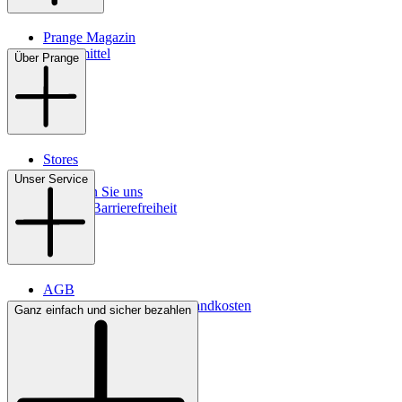
Prange Magazin
Pflegemittel
Über Prange
Stores
Kontakt
Unser Service
So finden Sie uns
Digitale Barrierefreiheit
AGB
Lieferbedingungen & Versandkosten
Ganz einfach und sicher bezahlen
Bezahlung
Widerrufsrecht
Datenschutz
Impressum