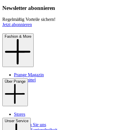
Newsletter abonnieren
Regelmäßig Vorteile sichern!
Jetzt abonnieren
Fashion & More
Prange Magazin
Pflegemittel
Über Prange
Stores
Kontakt
Unser Service
So finden Sie uns
Digitale Barrierefreiheit