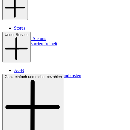
Stores
Kontakt
Unser Service
So finden Sie uns
Digitale Barrierefreiheit
AGB
Lieferbedingungen & Versandkosten
Ganz einfach und sicher bezahlen
Bezahlung
Widerrufsrecht
Datenschutz
Impressum