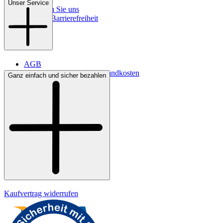
Kontakt
Unser Service
So finden Sie uns
Digitale Barrierefreiheit
AGB
Lieferbedingungen & Versandkosten
Ganz einfach und sicher bezahlen
Bezahlung
Widerrufsrecht
Datenschutz
Impressum
Kaufvertrag widerrufen