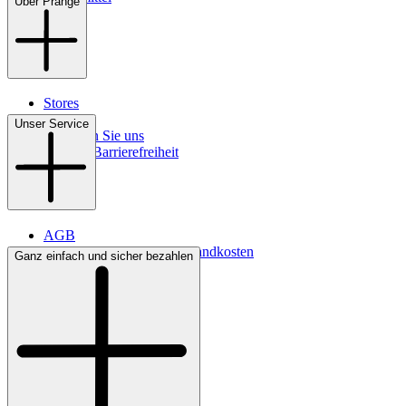
Über Prange
Stores
Kontakt
Unser Service
So finden Sie uns
Digitale Barrierefreiheit
AGB
Lieferbedingungen & Versandkosten
Ganz einfach und sicher bezahlen
Bezahlung
Widerrufsrecht
Datenschutz
Impressum