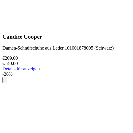
Candice Cooper
Damen-Schnürschuhe aus Leder 101001878005 (Schwarz)
€209.00
€140.00
Details für anzeigen
-26%