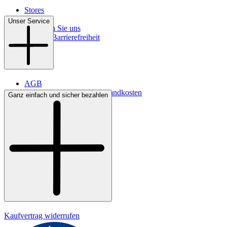
Stores
Kontakt
Unser Service
So finden Sie uns
Digitale Barrierefreiheit
AGB
Lieferbedingungen & Versandkosten
Ganz einfach und sicher bezahlen
Bezahlung
Widerrufsrecht
Datenschutz
Impressum
Kaufvertrag widerrufen