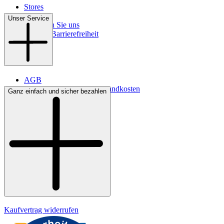
Stores
Kontakt
Unser Service
So finden Sie uns
Digitale Barrierefreiheit
AGB
Lieferbedingungen & Versandkosten
Ganz einfach und sicher bezahlen
Bezahlung
Widerrufsrecht
Datenschutz
Impressum
Kaufvertrag widerrufen