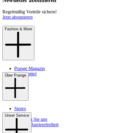
Newsletter abonnieren
Regelmäßig Vorteile sichern!
Jetzt abonnieren
Fashion & More
Prange Magazin
Pflegemittel
Über Prange
Stores
Kontakt
Unser Service
So finden Sie uns
Digitale Barrierefreiheit