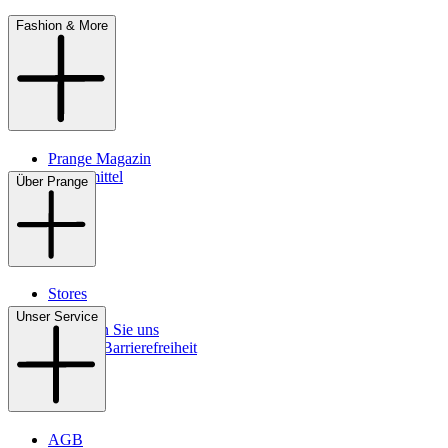
Fashion & More
Prange Magazin
Pflegemittel
Über Prange
Stores
Kontakt
Unser Service
So finden Sie uns
Digitale Barrierefreiheit
AGB