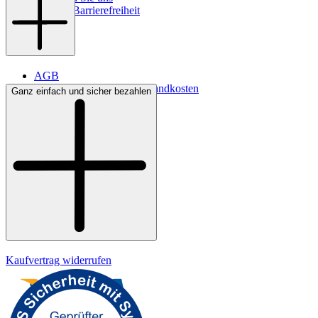
Digitale Barrierefreiheit
AGB
Lieferbedingungen & Versandkosten
Ganz einfach und sicher bezahlen
Bezahlung
Widerrufsrecht
Datenschutz
Impressum
Kaufvertrag widerrufen